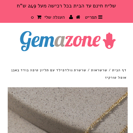
שליח חינם עד הבית בכל רכישה מעל 249 ש"ח
{{currency}}{{discount}} undefined
תפריט
העגלה שלי
0
View Cart
דף הבית
/
שרשראות
/
שרשרת גולדפילד עם תליון טיפה בודד באבן
אופל טורקיז