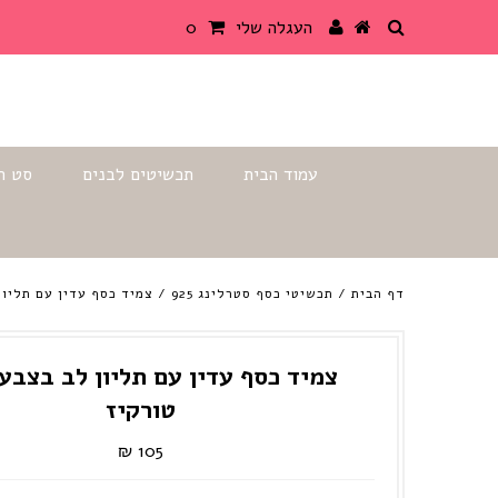
{{currency}}{{discount}}
העגלה שלי
0
undefined
View Cart
עמוד הבית
תכשיטים לבנים
סט ת
דף הבית
/
תכשיטי כסף סטרלינג 925
/
צמיד כסף עדין עם תליון
צמיד כסף עדין עם תליון לב בצבע
טורקיז
105 ₪