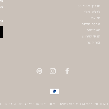
הצ
מדריך אבני חן
ממ
לבלוג שלי
מי אני
הירש
טבלת מידות
משלוחים
תנאי שימוש
צור קשר
GEMAZONE JEW ג'מזון תכשיטים
•
SHOPIFY THEME
ע"י UNDERGROUND • POWERED BY SHOPIFY