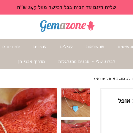
שליח חינם עד הבית בכל רכישה מעל 249 ש"ח
כשיטים
שרשראות
עגילים
צמידים
צמידים לרג
לבלוג שלי - אבנים מתגלגלות
מדריך אבני חן
 לב בצבע אופל טורקיז
 אופל