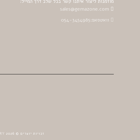
מוזמנות ליצור איתנו קשר בכל שלב דרך המייל:
sales@gemazone.com
וואטסאפ:054-3454985
זכויות יוצרים © 2026
ELRY